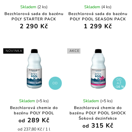
Skladem
(2 ks)
Skladem
(4 ks)
Bezchlorová sada do bazénu
Bezchlorová sada do bazénu
POLY STARTER PACK
POLY POOL SEASON PACK
2 290 Kč
1 299 Kč
NOVINKA
AKCE
OD
OD
AŽ
–16 %
Skladem
(>5 ks)
Skladem
(>5 ks)
Bezchlorová chemie do
Bezchlorová chemie do
bazénu POLY POOL
bazénu POLY POOL SHOCK
Šoková dezinfekce
289 Kč
od
315 Kč
od
od 237,80 Kč / 1 l