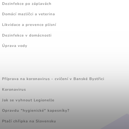
Dezinfekce po záplavách
Domácí mazlíčci a veterina
Likvidace a prevence plísní
Dezinfekce v domácnosti
Úprava vody
ZAJÍMAVÉ ČLÁNKY
Příprava na koronavirus - cvičení v Banské Bystřici
Koronavirus
Jak se vyhnout Legionelle
Opravdu "hygienické" kapesníky?
Ptačí chřipka na Slovensku