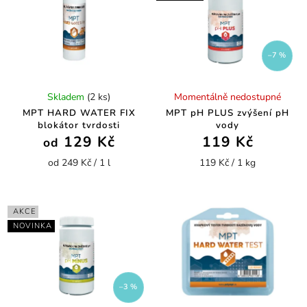
–7 %
Skladem
(2 ks)
Momentálně nedostupné
MPT HARD WATER FIX
MPT pH PLUS zvýšení pH
blokátor tvrdosti
vody
129 Kč
119 Kč
od
od 249 Kč / 1 l
119 Kč / 1 kg
AKCE
NOVINKA
–3 %