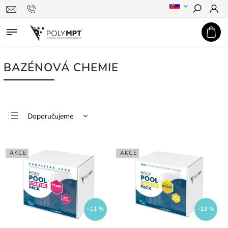
Hledat
BAZÉNOVÁ CHEMIE
Doporučujeme
Nejlevnější
Nejdražší
AKCE
AKCE
Nejprodávanější
Abecedně
–11 %
–23 %