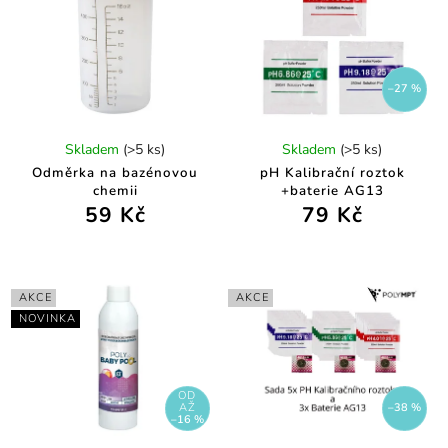
–27 %
Skladem
(>5 ks)
Skladem
(>5 ks)
Odměrka na bazénovou
pH Kalibrační roztok
chemii
+baterie AG13
59 Kč
79 Kč
AKCE
AKCE
NOVINKA
OD
AŽ
–38 %
–16 %