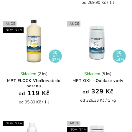
od 269,90 Kč / 1 l
AKCE
AKCE
NOVINKA
OD
OD
AŽ
AŽ
–27 %
–16 %
Skladem
(2 ks)
Skladem
(5 ks)
MPT FLOCK Vločkovač do
MPT OXI - Oxidace vody
bazénu
329 Kč
od
119 Kč
od
od 326,33 Kč / 1 kg
od 95,80 Kč / 1 l
NOVINKA
AKCE
NOVINKA