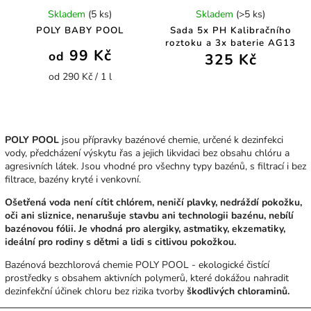
Skladem
(5 ks)
Skladem
(>5 ks)
POLY BABY POOL
Sada 5x PH Kalibračního
roztoku a 3x baterie AG13
99 Kč
od
325 Kč
od 290 Kč / 1 l
POLY POOL
jsou přípravky bazénové chemie, určené k dezinfekci
vody, předcházení výskytu řas a jejich likvidaci bez obsahu chlóru a
agresivních látek. Jsou vhodné pro všechny typy bazénů, s filtrací i bez
filtrace, bazény kryté i venkovní.
Ošetřená voda není cítit chlórem, neničí plavky, nedráždí pokožku,
oči ani sliznice, nenarušuje stavbu ani technologii bazénu, nebílí
bazénovou fólii. Je vhodná pro alergiky, astmatiky, ekzematiky,
ideální pro rodiny s dětmi a lidi s citlivou pokožkou.
Bazénová bezchlorová chemie POLY POOL - ekologické čistící
prostředky s obsahem aktivních polymerů, které dokážou nahradit
dezinfekční účinek chloru bez rizika tvorby
škodlivých
chloraminů.