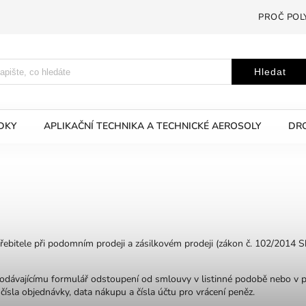
PROČ POL
Hledat
EDKY
APLIKAČNÍ TECHNIKA A TECHNICKÉ AEROSOLY
DRO
itele při podomním prodeji a zásilkovém prodeji (zákon č. 102/2014 Sb.
rodávajícímu formulář odstoupení od smlouvy v listinné podobě nebo v p
ísla objednávky, data nákupu a čísla účtu pro vrácení peněz.