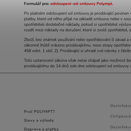
Formulář pro:
odstoupeni-od-smlouvy Polympt
.
Po platném odstoupení od smlouvy je prodávající povinen 
platby, které od něho přijal na základě smlouvy nebo v souv
spotřebiteli dodatečné náklady, pokud si spotřebitel výslo
rozdíl mezi náklady na doručení, které si zvolil spotřebitel
Zboží, bez známek používání nebo opotřebování či závad a ne
zákonné lhůtě vráceno prodávajícímu, nese stopy opotřebov
458 odst. 1 obč. Z). Prodávající si uhradí své nároky z čás
Toto ustanovení zákona však nelze chápat jako možnost bez
prodávajícímu do 14 dnů ode dne odstoupení od smlouvy zas
INFORMACE PRO
NÁVODY
SPOTŘEBITELE
Dezinfekc
Proč POLYMPT?
Chřipková
Slevy a výhody
Dezinfekc
Doprava a platba