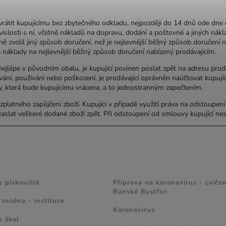
vrátit kupujícímu bez zbytečného odkladu, nejpozději do 14 dnů ode dn
islosti s ní, včetně nákladů na dopravu, dodání a poštovné a jiných nákl
vně zvolil jiný způsob doručení, než je nejlevnější běžný způsob doručen
, a náklady na nejlevnější běžný způsob doručení nabízený prodávajícím.
jlépe v původním obalu, je kupující povinen poslat zpět na adresu prodáv
ání, používání nebo poškození, je prodávající oprávněn naúčtovat kupují
tky, která bude kupujícímu vrácena, a to jednostranným započtením.
platného zapůjčení zboží. Kupující v případě využití práva na odstoupen
lat veškeré dodané zboží zpět. Při odstoupení od smlouvy kupující nese
 A TIPY
ZAJÍMAVÉ ČLÁNKY
e pískoviště
Příprava na koronavirus - cvičen
Banské Bystřici
 sezóna - instituce
Koronavirus
e škol