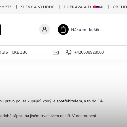
YMPT?
SLEVY A VÝHODY
DOPRAVA A PLATBA
OBCHO
Nákupní košík
GISTICKÉ ZBOŽÍ
PROFESIONÁLNÍ DEZINFEKCE
+420608928560
PROČ P
) právo pouze kupující, který je
spotřebitelem
, a to do 14-
odobě zápisu na jiném trvanlivém nosiči. V odstoupení