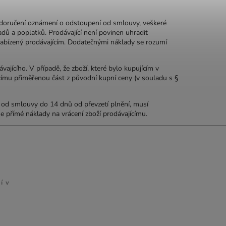
e doručení oznámení o odstoupení od smlouvy, veškeré
adů a poplatků. Prodávající není povinen uhradit
í nabízený prodávajícím. Dodatečnými náklady se rozumí
ajícího. V případě, že zboží, které bylo kupujícím v
címu přiměřenou část z původní kupní ceny (v souladu s §
í od smlouvy do 14 dnů od převzetí plnění, musí
 přímé náklady na vrácení zboží prodávajícímu.
FACEBOOK
í v