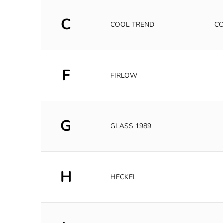
C
COOL TREND
CO
F
FIRLOW
G
GLASS 1989
H
HECKEL