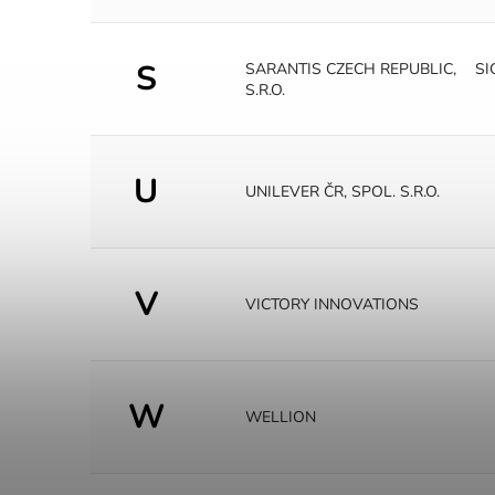
S
SARANTIS CZECH REPUBLIC,
SI
S.R.O.
U
UNILEVER ČR, SPOL. S.R.O.
V
VICTORY INNOVATIONS
W
WELLION