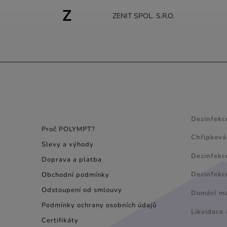
Z
ZENIT SPOL. S.R.O.
INFORMACE PRO
NÁVODY
SPOTŘEBITELE
Dezinfekc
Proč POLYMPT?
Chřipková
Slevy a výhody
Dezinfekc
Doprava a platba
Dezinfekc
Obchodní podmínky
Odstoupení od smlouvy
Domácí maz
Podmínky ochrany osobních údajů
Likvidace 
Certifikáty