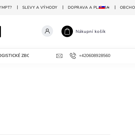
YMPT?
SLEVY A VÝHODY
DOPRAVA A PLATBA
OBCHO
Nákupní košík
GISTICKÉ ZBOŽÍ
PROFESIONÁLNÍ DEZINFEKCE
+420608928560
PROČ P