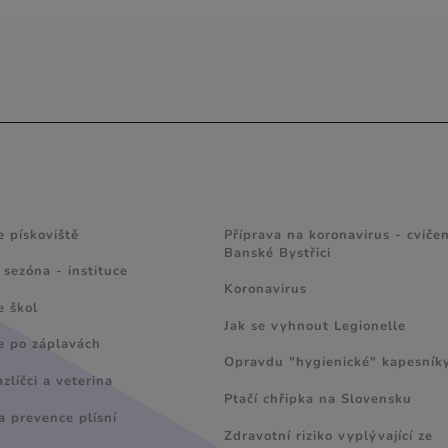
 A TIPY
ZAJÍMAVÉ ČLÁNKY
e pískoviště
Příprava na koronavirus - cvičen
Banské Bystřici
 sezóna - instituce
Koronavirus
e škol
Jak se vyhnout Legionelle
e po záplavách
Opravdu "hygienické" kapesník
líčci a veterina
Ptačí chřipka na Slovensku
a prevence plísní
Zdravotní riziko vyplývající ze