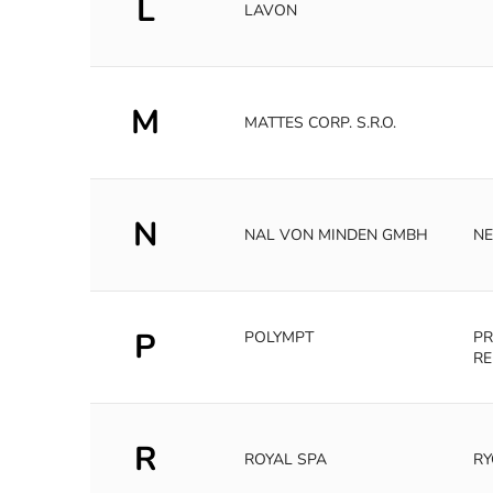
L
LAVON
M
MATTES CORP. S.R.O.
N
NAL VON MINDEN GMBH
N
P
POLYMPT
PR
RE
R
ROYAL SPA
RY