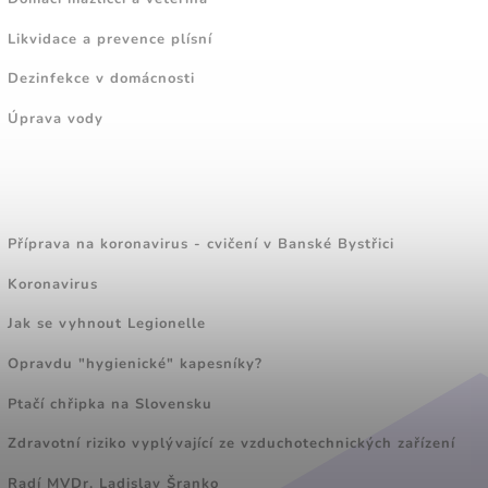
Likvidace a prevence plísní
Dezinfekce v domácnosti
Úprava vody
ZAJÍMAVÉ ČLÁNKY
Příprava na koronavirus - cvičení v Banské Bystřici
Koronavirus
Jak se vyhnout Legionelle
Opravdu "hygienické" kapesníky?
Ptačí chřipka na Slovensku
Zdravotní riziko vyplývající ze vzduchotechnických zařízení
Radí MVDr. Ladislav Šranko