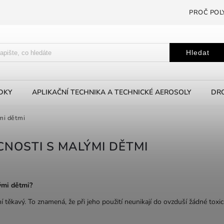
PROČ POL
Hledat
EDKY
APLIKAČNÍ TECHNIKA A TECHNICKÉ AEROSOLY
DRO
mi dětmi
CNOSTI S MALÝMI DĚTMI
ými dětmi?
 těkavý. To znamená, že při jeho použití neunikají do ovzduší žádné toxické 