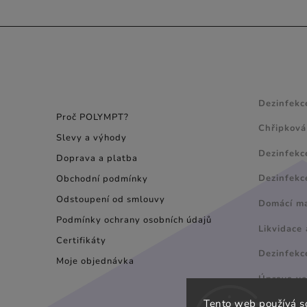
INFORMACE PRO
NÁVODY
SPOTŘEBITELE
Dezinfekc
Proč POLYMPT?
Chřipková
Slevy a výhody
Dezinfekc
Doprava a platba
Dezinfekc
Obchodní podmínky
Odstoupení od smlouvy
Domácí maz
Podmínky ochrany osobních údajů
Likvidace 
Certifikáty
Dezinfekc
Moje objednávka
Úprava v
Tento web používá s