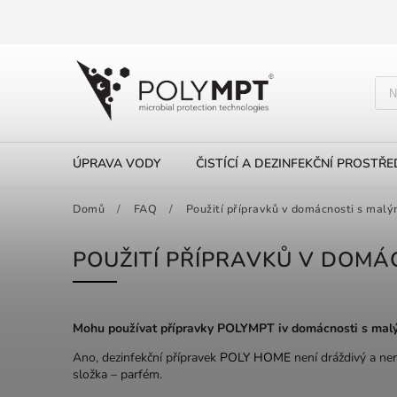
ÚPRAVA VODY
ČISTÍCÍ A DEZINFEKČNÍ PROSTŘ
Domů
/
FAQ
/
Použití přípravků v domácnosti s malý
POUŽITÍ PŘÍPRAVKŮ V DOMÁ
Mohu používat přípravky POLYMPT iv domácnosti s mal
Ano, dezinfekční přípravek
POLY HOME
není dráždivý a není
složka – parfém.