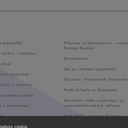
 A TIPY
ZAJÍMAVÉ ČLÁNKY
e pískoviště
Příprava na koronavirus - cvičen
Banské Bystřici
 sezóna - instituce
Koronavirus
e škol
Jak se vyhnout Legionelle
e po záplavách
Opravdu "hygienické" kapesník
líčci a veterina
Ptačí chřipka na Slovensku
a prevence plísní
Zdravotní riziko vyplývající ze
vzduchotechnických zařízení
e v domácnosti
Radí MVDr. Ladislav Šranko
ody
oubory cookie.