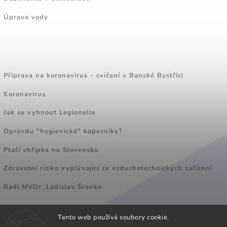
Úprava vody
ZAJÍMAVÉ ČLÁNKY
Příprava na koronavirus - cvičení v Banské Bystřici
Koronavirus
Jak se vyhnout Legionelle
Opravdu "hygienické" kapesníky?
Ptačí chřipka na Slovensku
Zdravotní riziko vyplývající ze vzduchotechnických zařízení
Radí MVDr. Ladislav Šranko
Tento web používá soubory cookie.
FACEBOOK