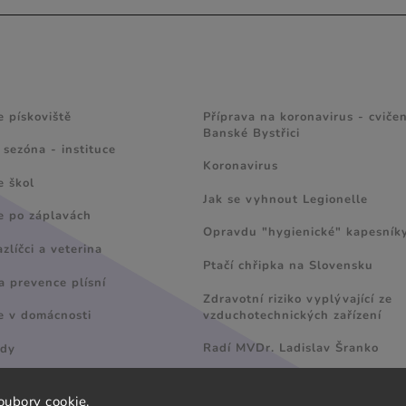
 A TIPY
ZAJÍMAVÉ ČLÁNKY
e pískoviště
Příprava na koronavirus - cvičen
Banské Bystřici
 sezóna - instituce
Koronavirus
e škol
Jak se vyhnout Legionelle
e po záplavách
Opravdu "hygienické" kapesník
líčci a veterina
Ptačí chřipka na Slovensku
a prevence plísní
Zdravotní riziko vyplývající ze
vzduchotechnických zařízení
e v domácnosti
Radí MVDr. Ladislav Šranko
ody
oubory cookie.