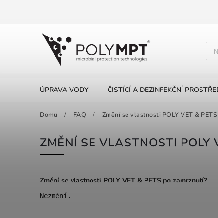
ÚPRAVA VODY
ČISTÍCÍ A DEZINFEKČNÍ PROSTŘ
Domů
/
FAQ
/
Změní se vlastnosti POLY VET & PETS
ZMĚNÍ SE VLASTNOSTI POLY 
Změní se vlastnosti POLY VET & PETS po zamrznutí?
Nezmění.