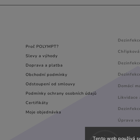
INFORMACE PRO
NÁVODY
SPOTŘEBITELE
Dezinfekc
Proč POLYMPT?
Chřipková
Slevy a výhody
Dezinfekc
Doprava a platba
Dezinfekc
Obchodní podmínky
Odstoupení od smlouvy
Domácí maz
Podmínky ochrany osobních údajů
Likvidace 
Certifikáty
Dezinfekc
Moje objednávka
Úprava v
Tento web používá s