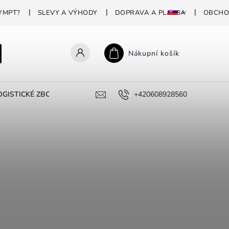
YMPT?
SLEVY A VÝHODY
DOPRAVA A PLATBA
OBCHO
Nákupní košík
GISTICKÉ ZBOŽÍ
PROFESIONÁLNÍ DEZINFEKCE
+420608928560
PROČ P