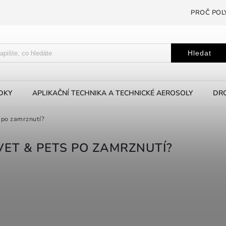
PROČ POL
Hledat
EDKY
APLIKAČNÍ TECHNIKA A TECHNICKÉ AEROSOLY
DRO
 po zamrznutí?
VET & PETS PO ZAMRZNUTÍ?