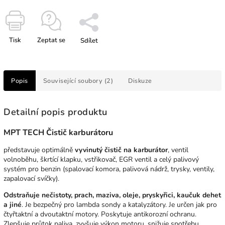
Tisk
Zeptat se
Sdílet
Popis
Související soubory (2)
Diskuze
Detailní popis produktu
MPT TECH Čistič karburátoru
představuje optimálně
vyvinutý čistič na karburátor
, ventil
volnoběhu, škrtící klapku, vstřikovač, EGR ventil a celý palivový
systém pro benzin (spalovací komora, palivová nádrž, trysky, ventily,
zapalovací svíčky).
Odstraňuje nečistoty, prach, maziva, oleje, pryskyřici, kaučuk dehet
a jiné
. Je bezpečný pro lambda sondy a katalyzátory. Je určen jak pro
čtyřtaktní a dvoutaktní motory. Poskytuje antikorozní ochranu.
Zlepšuje průtok paliva, zvyšuje výkon motoru, snižuje spotřebu,