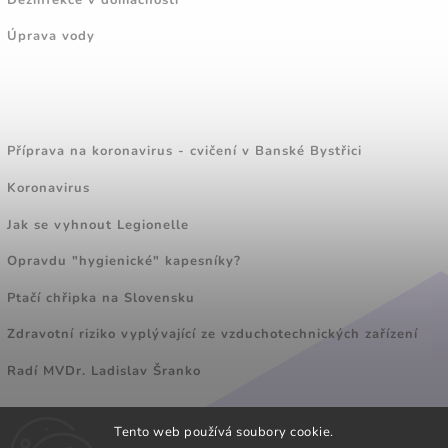
Úprava vody
ZAJÍMAVÉ ČLÁNKY
Příprava na koronavirus - cvičení v Banské Bystřici
Koronavirus
Jak se vyhnout Legionelle
Opravdu "hygienické" kapesníky?
Ptačí chřipka na Slovensku
Zdravotní riziko vyplývající ze vzduchotechnických zařízení
Radí MVDr. Ladislav Šranko
Tento web používá soubory cookie.
FACEBOOK