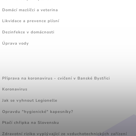
Domácí mazlíčci a veterina
Likvidace a prevence plísní
Dezinfekce v domácnosti
Úprava vody
ZAJÍMAVÉ ČLÁNKY
Příprava na koronavirus - cvičení v Banské Bystřici
Koronavirus
Jak se vyhnout Legionelle
Opravdu "hygienické" kapesníky?
Ptačí chřipka na Slovensku
Zdravotní riziko vyplývající ze vzduchotechnických zařízení