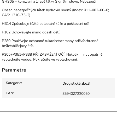
GHS05 – korozivní a žíravé látky Signální slovo: Nebezpečí
Obsah nebezpečných látek hydroxid sodný (Index: 011–002–00–6;
CAS: 1310–73–2).
H314 Způsobuje těžké poleptání kůže a poškození očí.
P102 Uchovávejte mimo dosah dětí.
P280 Používejte ochranné rukavice/ochranný oděv/ochranné
brýle/obličejový štít.
P305+P351+P338 PŘI ZASAŽENÍ OČÍ: Několik minut opatrně
vyplachujte vodou. Pokračujte ve vyplachování.
Parametre
Kategorie
:
Drogistické zboží
EAN
:
8594027220050