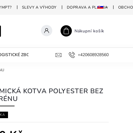
YMPT?
SLEVY A VÝHODY
DOPRAVA A PLATBA
OBCHO
Nákupní košík
GISTICKÉ ZBOŽÍ
PROFESIONÁLNÍ DEZINFEKCE
+420608928560
PROČ P
NU
MICKÁ KOTVA POLYESTER BEZ
RÉNU
KA