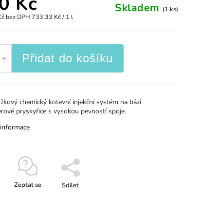
0 Kč
Skladem
(1 ks)
Kč bez DPH
733,33 Kč / 1 l
Přidat do košíku
kový chemický kotevní injekční systém na bázi
rové pryskyřice s vysokou pevností spoje.
 informace
Zeptat se
Sdílet