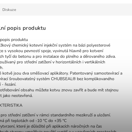
Diskuze
lní popis produktu
 popis produktu
žkový chemický kotevní injekční systém na bázi polyesterové
ce s vysokou pevností spoje, vyvinutá hlavně pro kotvení
ch tyčí do betonu a pro instalace do plného a děrovaného zdiva.
oužívaný pro střední zatížení v horizontálních i vertikálních
h.
é kotvě jsou dva směšovací aplikátory. Patentovaný samootevírací a
írací šroubovatelný systém CHUBSEAL® bez komplikovaného
 - řezání.
otřebování obsahu můžete kotvu znovu zavřít a bude mít stejnou
t jako neotevřená.
TERISTIKA
ro střední zatížení v rámci standardního mezikruží a uložení.
ná při teplotách od -10 °C do +35 °C
ytvrzení, které je důležité při aplikacích náročných na čas
bsah styrenu umožňuje použití uvnitř a v uzavřených prostorách.