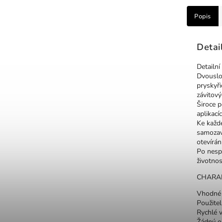
Popis
Detai
Detailní
Dvouslo
pryskyři
závitový
Široce p
aplikacíc
Ke každ
samozav
otevírání
Po nesp
životnos
CHARAK
Vhodné p
Použitel
Rychlé v
Žádný o