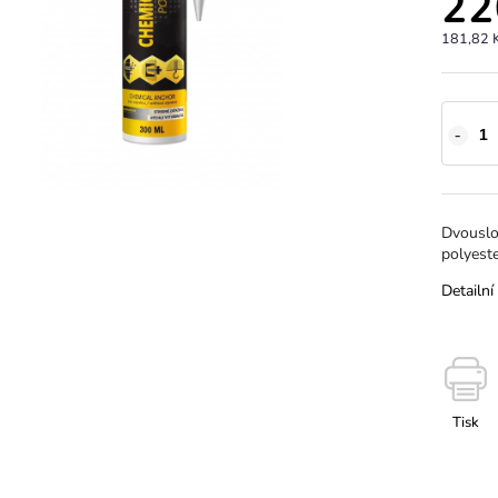
22
181,82 
Dvouslož
polyeste
Detailní
Tisk