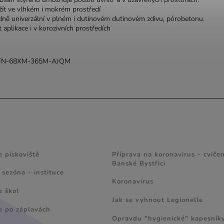
žít ve vlhkém i mokrém prostředí
ně univerzální v plném i dutinovém dutinovém zdivu, pórobetonu.
aplikace i v korozivních prostředích
FN-68XM-365M-AJQM
 A TIPY
ZAJÍMAVÉ ČLÁNKY
e pískoviště
Příprava na koronavirus - cvičen
Banské Bystřici
 sezóna - instituce
Koronavirus
e škol
Jak se vyhnout Legionelle
e po záplavách
Opravdu "hygienické" kapesník