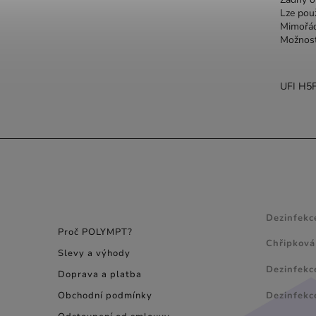
Lze pou
Mimořád
Možnost 
UFI H5
INFORMACE PRO
NÁVODY
SPOTŘEBITELE
Dezinfekc
Proč POLYMPT?
Chřipková
Slevy a výhody
Dezinfekc
Doprava a platba
Dezinfekc
Obchodní podmínky