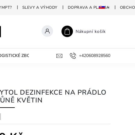
YMPT?
SLEVY A VÝHODY
DOPRAVA A PLATBA
OBCHO
Nákupní košík
GISTICKÉ ZBOŽÍ
PROFESIONÁLNÍ DEZINFEKCE
+420608928560
PROČ P
YTOL DEZINFEKCE NA PRÁDLO
VŮNĚ KVĚTIN