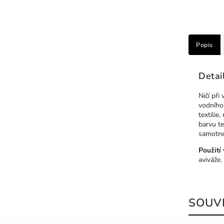
Popis
Detai
Ničí při
vodního 
textilie
barvu te
samotné
Použití 
aviváže.
SOUVI