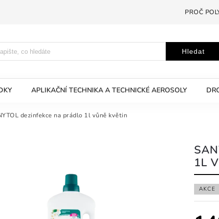
PROČ POL
Hledat
EDKY
APLIKAČNÍ TECHNIKA A TECHNICKÉ AEROSOLY
DRO
YTOL dezinfekce na prádlo 1l vůně květin
SAN
1L 
AKCE