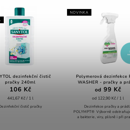
NOVINKA
OD
119 Kč
Polymerová dezinfekce POLY
Woolite Bla
WASHER - pračky a prádla
2
99 Kč
od
63,8
od 122,90 Kč / 1 l
Woolite Keratin
Dezinfekce pračky a prádla
a pomáhá chrán
POLYMPT® Výborně odstraňuje pachy
ob
a bakterie, viry, plísně i při praní ve
vodě s teplotou pouhých 20°C.
POLYMPT® WASHER je nehořlavý,