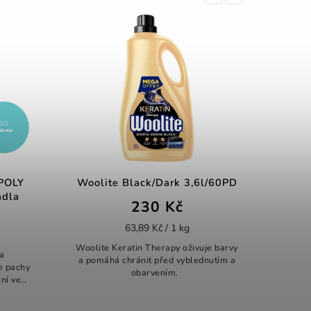
AKCE
ck/Dark 3,6l/60PD
SAVO Perex 1,2l Květinová
vůně
30 Kč
88 Kč
9 Kč / 1 kg
73,33 Kč / 1 l
 Therapy oživuje barvy
Savo Perex s květinovou vůní dokonale
it před vyblednutím a
odstraňuje skvrny a zanechává
arvením.
dokonale čisté a svěží prádlo. Díky
svému aktivnímu složení odstraňuje ty
největší nečistoty již ve fázi...