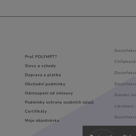
INFORMACE PRO
NÁVODY
SPOTŘEBITELE
Dezinfekc
Proč POLYMPT?
Chřipková
Slevy a výhody
Dezinfekc
Doprava a platba
Dezinfekc
Obchodní podmínky
Odstoupení od smlouvy
Domácí maz
Podmínky ochrany osobních údajů
Likvidace 
Certifikáty
Dezinfekc
Moje objednávka
Úprava v