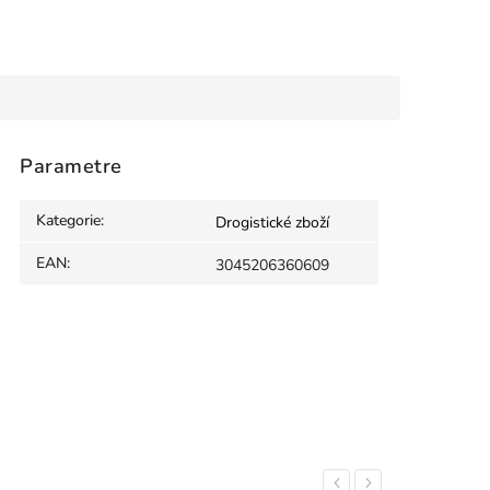
Parametre
Kategorie
:
Drogistické zboží
EAN
:
3045206360609
Previous
Next