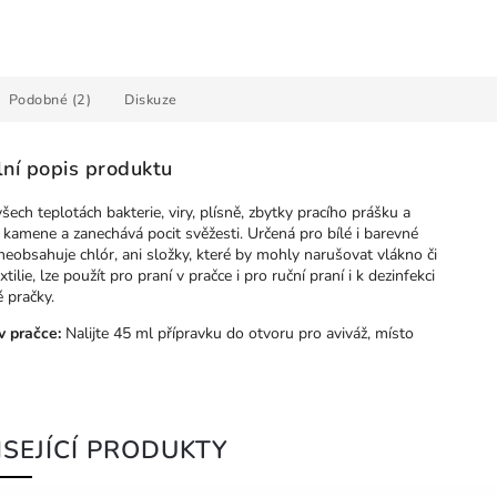
Podobné (2)
Diskuze
lní popis produktu
 všech teplotách bakterie, viry, plísně, zbytky pracího prášku a
kamene a zanechává pocit svěžesti. Určená pro bílé i barevné
, neobsahuje chlór, ani složky, které by mohly narušovat vlákno či
xtilie, lze použít pro praní v pračce i pro ruční praní i k dezinfekci
 pračky.
v pračce:
Nalijte 45 ml přípravku do otvoru pro aviváž, místo
SEJÍCÍ PRODUKTY