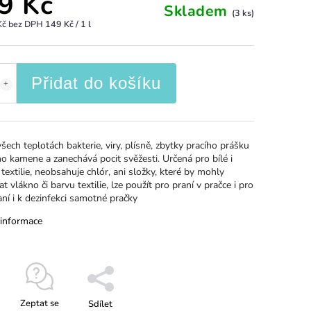
9 Kč
Skladem
(3 ks)
Kč bez DPH
149 Kč / 1 l
Přidat do košíku
 všech teplotách bakterie, viry, plísně, zbytky pracího prášku
o kamene a zanechává pocit svěžesti. Určená pro bílé i
textilie, neobsahuje chlór, ani složky, které by mohly
t vlákno či barvu textilie, lze použít pro praní v pračce i pro
aní i k dezinfekci samotné pračky
 informace
Zeptat se
Sdílet