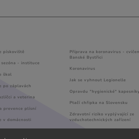
nepoškozuje a...
 A TIPY
ZAJÍMAVÉ ČLÁNKY
e pískoviště
Příprava na koronavirus - cvičen
Banské Bystřici
 sezóna - instituce
Koronavirus
e škol
Jak se vyhnout Legionelle
e po záplavách
Opravdu "hygienické" kapesník
líčci a veterina
Ptačí chřipka na Slovensku
a prevence plísní
Zdravotní riziko vyplývající ze
vzduchotechnických zařízení
e v domácnosti
Radí MVDr. Ladislav Šranko
ody