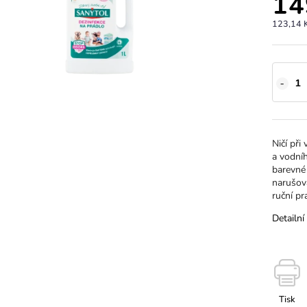
14
123,14 
Ničí při
a vodníh
barevné 
narušova
ruční pr
Detailní
Tisk