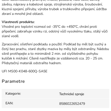
závěsy, nápravy a kabelové spoje, strojírenská výroba, šroubování,
kluzná spojení, příruby, výroba trubek a trubkového připojení, údržba
zbraní a mnohé jiné oblasti.
Vlastnosti produktu:
Vhodné pro teplotní rozmezí od -35°C do +450°C, chrání proti
připečení, zabraňuje vzniku rzi, odolný vůči vysokému tlaku, stálý vůči
slané vodě.
Zpracování, ošetření podkladu a použití: Podklad by měl být suchý a
čistý bez prachu, staré zbytky maziva by měly být odstraněny. Nádobu
silně protřepejte a to minimálně 2 min. od slyšitelného pohybu
kuliček k míchání. Cíleně nastříkejte ze vzdálenosti cca. 20 - 25 cm.
Přebytečný materiál odstraňte hadrem.
UFI MS00-K048-600Q-SA5E
Parametre
Kategorie
:
Technické spreje
EAN
:
8586022652479