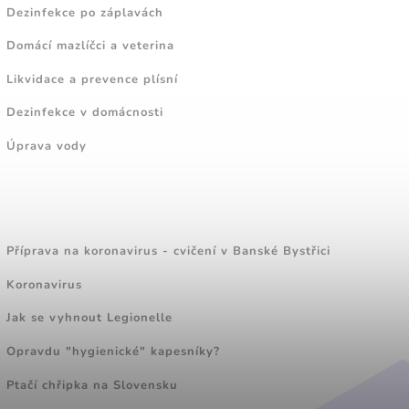
Dezinfekce po záplavách
Domácí mazlíčci a veterina
Likvidace a prevence plísní
Dezinfekce v domácnosti
Úprava vody
ZAJÍMAVÉ ČLÁNKY
Příprava na koronavirus - cvičení v Banské Bystřici
Koronavirus
Jak se vyhnout Legionelle
Opravdu "hygienické" kapesníky?
Ptačí chřipka na Slovensku