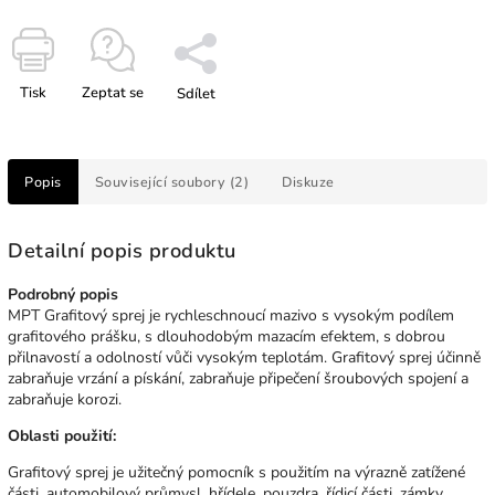
Tisk
Zeptat se
Sdílet
Popis
Související soubory (2)
Diskuze
Detailní popis produktu
Podrobný popis
MPT Grafitový sprej je rychleschnoucí mazivo s vysokým podílem
grafitového prášku, s dlouhodobým mazacím efektem, s dobrou
přilnavostí a odolností vůči vysokým teplotám. Grafitový sprej účinně
zabraňuje vrzání a pískání, zabraňuje připečení šroubových spojení a
zabraňuje korozi.
Oblasti použití:
Grafitový sprej je užitečný pomocník s použitím na výrazně zatížené
části. automobilový průmysl, hřídele, pouzdra, řídicí části, zámky,