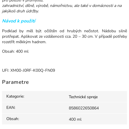
pro použití v průmyslu,
zahradnictví, dílně, výrobě, námořnictvu, ale také v domácnosti a na
jakýkoli druh údržby.
Návod k použití
Podklad by měl být očištěn od hrubých nečistot. Nádobu silně
protřepat. Aplikovat ze vzdálenosti cca. 20 – 30 cm. V případě potřeby
rozetřít měkkým hadrem.
Obsah: 400 ml
UFI: XM00-J0RF-K00Q-FN09
Parametre
Kategorie
:
Technické spreje
EAN
:
8586022650864
Obsah
:
400 ml