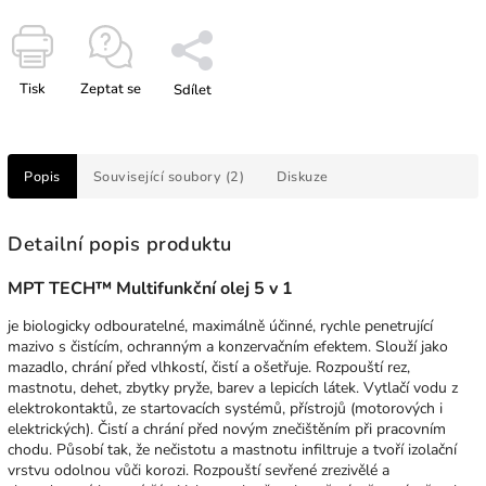
Tisk
Zeptat se
Sdílet
Popis
Související soubory (2)
Diskuze
Detailní popis produktu
MPT TECH™
Multifunkční olej 5 v 1
je biologicky odbouratelné, maximálně účinné, rychle penetrující
mazivo s čistícím, ochranným a konzervačním efektem. Slouží jako
mazadlo, chrání před vlhkostí, čistí a ošetřuje. Rozpouští rez,
mastnotu, dehet, zbytky pryže, barev a lepicích látek. Vytlačí vodu z
elektrokontaktů, ze startovacích systémů, přístrojů (motorových i
elektrických). Čistí a chrání před novým znečištěním při pracovním
chodu. Působí tak, že nečistotu a mastnotu infiltruje a tvoří izolační
vrstvu odolnou vůči korozi. Rozpouští sevřené zrezivělé a