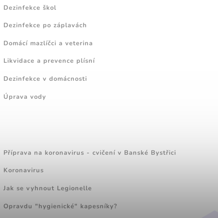
Dezinfekce škol
Dezinfekce po záplavách
Domácí mazlíčci a veterina
Likvidace a prevence plísní
Dezinfekce v domácnosti
Úprava vody
ZAJÍMAVÉ ČLÁNKY
Příprava na koronavirus - cvičení v Banské Bystřici
Koronavirus
Jak se vyhnout Legionelle
Opravdu "hygienické" kapesníky?