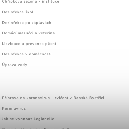
Chřipková sezóna - instituce
Dezinfekce škol
Dezinfekce po záplavách
Domácí mazlíčci a veterina
Likvidace a prevence plísní
Dezinfekce v domácnosti
Úprava vody
ZAJÍMAVÉ ČLÁNKY
Příprava na koronavirus - cvičení v Banské Bystřici
Koronavirus
Jak se vyhnout Legionelle