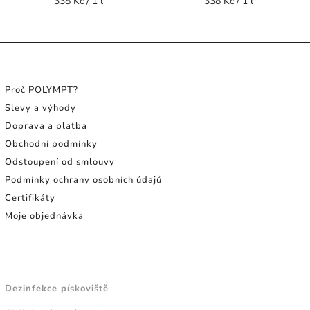
338 Kč / 1 l
338 Kč / 1 l
INFORMACE PRO SPOTŘEBITELE
Proč POLYMPT?
Slevy a výhody
Doprava a platba
Obchodní podmínky
Odstoupení od smlouvy
Podmínky ochrany osobních údajů
Certifikáty
Moje objednávka
NÁVODY A TIPY
Dezinfekce pískoviště