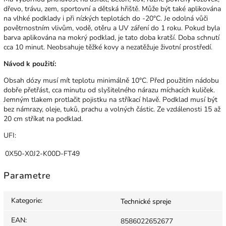
dřevo, trávu, zem, sportovní a dětská hřiště. Může být také aplikována
na vlhké podklady i při nízkých teplotách do -20°C. Je odolná vůči
povětrnostním vlivům, vodě, otěru a UV záření do 1 roku. Pokud byla
barva aplikována na mokrý podklad, je tato doba kratší. Doba schnutí
cca 10 minut. Neobsahuje těžké kovy a nezatěžuje životní prostředí.
Návod k použití:
Obsah dózy musí mít teplotu minimálně 10°C. Před použitím nádobu
dobře přetřást, cca minutu od slyšitelného nárazu míchacích kuliček.
Jemným tlakem protlačit pojistku na stříkací hlavě. Podklad musí být
bez námrazy, oleje, tuků, prachu a volných částic. Ze vzdálenosti 15 až
20 cm stříkat na podklad.
UFI:
0X50-X0J2-K00D-FT49
Parametre
Kategorie
:
Technické spreje
EAN
:
8586022652677