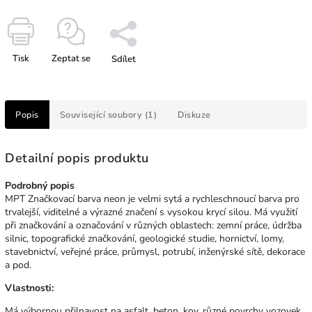
Tisk
Zeptat se
Sdílet
Popis
Související soubory (1)
Diskuze
Detailní popis produktu
Podrobný popis
MPT Značkovací barva neon je velmi sytá a rychleschnoucí barva pro
trvalejší, viditelné a výrazné značení s vysokou krycí silou. Má využití
při značkování a označování v různých oblastech: zemní práce, údržba
silnic, topografické značkování, geologické studie, hornictví, lomy,
stavebnictví, veřejné práce, průmysl, potrubí, inženýrské sítě, dekorace
a pod.
Vlastnosti:
Má výbornou přilnavost na asfalt, beton, kov, různé povrchy vozovek,