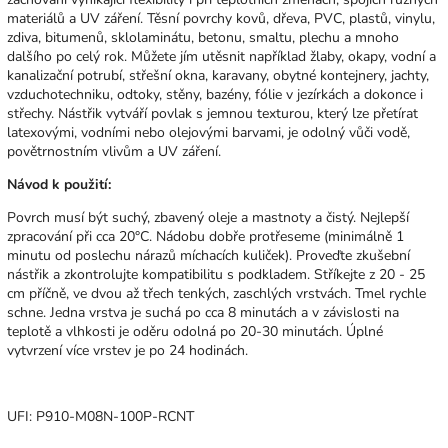
materiálů a UV záření. Těsní povrchy kovů, dřeva, PVC, plastů, vinylu,
zdiva, bitumenů, sklolaminátu, betonu, smaltu, plechu a mnoho
dalšího po celý rok. Můžete jím utěsnit například žlaby, okapy, vodní a
kanalizační potrubí, střešní okna, karavany, obytné kontejnery, jachty,
vzduchotechniku, odtoky, stěny, bazény, fólie v jezírkách a dokonce i
střechy. Nástřik vytváří povlak s jemnou texturou, který lze přetírat
latexovými, vodními nebo olejovými barvami, je odolný vůči vodě,
povětrnostním vlivům a UV záření.
Návod k použití:
Povrch musí být suchý, zbavený oleje a mastnoty a čistý. Nejlepší
zpracování při cca 20°C. Nádobu dobře protřeseme (minimálně 1
minutu od poslechu nárazů míchacích kuliček). Proveďte zkušební
nástřik a zkontrolujte kompatibilitu s podkladem. Stříkejte z 20 - 25
cm příčně, ve dvou až třech tenkých, zaschlých vrstvách. Tmel rychle
schne. Jedna vrstva je suchá po cca 8 minutách a v závislosti na
teplotě a vlhkosti je oděru odolná po 20-30 minutách. Úplné
vytvrzení více vrstev je po 24 hodinách.
UFI: P910-M08N-100P-RCNT