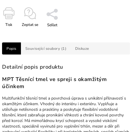
Tisk
Zeptat se
Sdílet
Popis
Související soubory (1)
Diskuze
Detailní popis produktu
MPT Těsnící tmel ve spreji s okamžitým
účinkem
Multifunkční těsnící tmel a povrchová úprava s unikátní přilnavostí s
okamžitým účinkem. Vhodný do interiéru i exteriéru. Vyplňuje a
utěsňuje netěsnosti a praskliny a poskytuje flexibilní vodotěsné
těsnění, které zabraňuje pronikání vlhkosti a chrání kovové povrchy
před korozí. Má mimořádnou krycí schopnost a vysoké viskózní
vlastnosti, speciálně vyvinuté pro vyplnění trhlin, mezer a děr při
zachování vynikající flexibility i při teplotních změnách, spojích různých