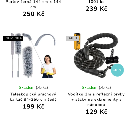
Purlov černá 144 cm x 144
1001 ks
cm
239 Kč
250 Kč
NOVINKA
AKCE
–48 %
Skladem
(>5 ks)
Skladem
(>5 ks)
Teleskopický prachový
Vodítko 3m s reflexní prvky
kartáč 84-250 cm šedý
+ sáčky na exkrementy s
nádobou
199 Kč
129 Kč