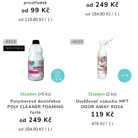
prostředek
249 Kč
od
99 Kč
od
od 184,90 Kč / 1 l
od 119,80 Kč / 1 l
AKCE
AKCE
NOVINKA
OD
AŽ
–7 %
–5 %
Skladem
(>5 ks)
Skladem
(2 ks)
Polymerová dezinfekce
Osvěžovač vzduchu MPT
POLY CLEANER FOAMING
ODOR AWAY ROSA
forte
119 Kč
249 Kč
od
476 Kč / 1 l
od 184,90 Kč / 1 l