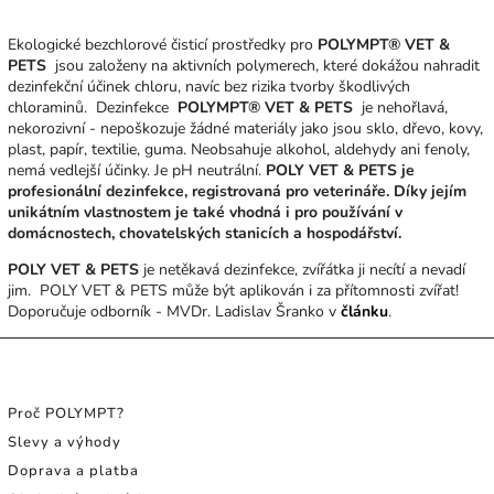
Ekologické bezchlorové čisticí prostředky pro
POLYMPT® VET &
PETS
jsou založeny na aktivních polymerech, které dokážou nahradit
dezinfekční účinek chloru, navíc bez rizika tvorby škodlivých
chloraminů. Dezinfekce
POLYMPT® VET & PETS
je nehořlavá,
nekorozivní - nepoškozuje žádné materiály jako jsou sklo, dřevo, kovy,
plast, papír, textilie, guma. Neobsahuje alkohol, aldehydy ani fenoly,
nemá vedlejší účinky. Je pH neutrální.
POLY VET & PETS je
profesionální dezinfekce, registrovaná pro veterináře. Díky jejím
unikátním vlastnostem je také vhodná i pro používání v
domácnostech, chovatelských stanicích a hospodářství.
POLY VET & PETS
je netěkavá dezinfekce, zvířátka ji necítí a nevadí
jim. POLY VET & PETS může být aplikován i za přítomnosti zvířat!
Doporučuje odborník - MVDr. Ladislav Šranko v
článku
.
INFORMACE PRO SPOTŘEBITELE
Proč POLYMPT?
Slevy a výhody
Doprava a platba