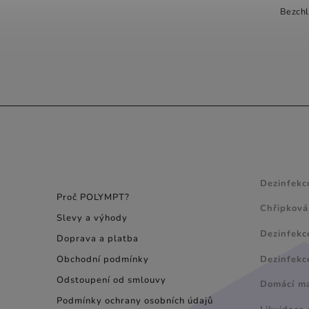
Dezinfekce pračky a prádla
Bezchl
POLYMPT® Výborně odstraňuje pachy
a bakterie, viry, plísně i při praní ve
vodě s teplotou pouhých 20°C.
POLYMPT® WASHER je nehořlavý,
nepoškozuje a...
INFORMACE PRO
NÁVODY
SPOTŘEBITELE
Dezinfekc
Proč POLYMPT?
Chřipková
Slevy a výhody
Dezinfekc
Doprava a platba
Dezinfekc
Obchodní podmínky
Odstoupení od smlouvy
Domácí maz
Podmínky ochrany osobních údajů