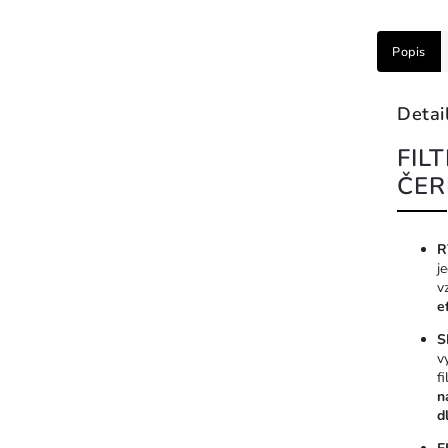
Popis
Detai
FIL
ČER
R
j
v
e
S
v
f
n
d