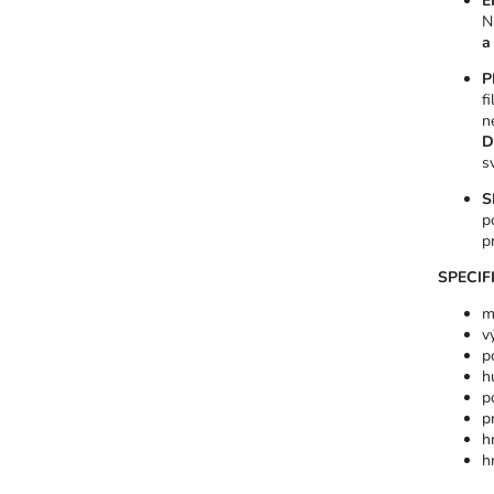
E
N
a
P
f
n
D
s
S
p
p
SPECIF
m
v
p
h
p
p
h
h