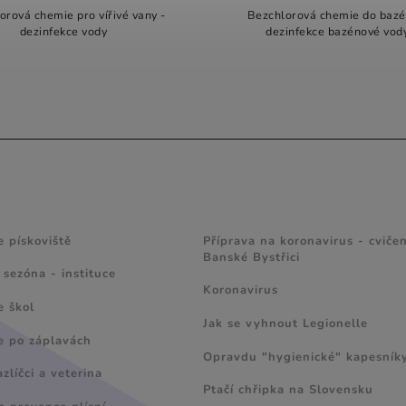
orová chemie pro vířivé vany -
Bezchlorová chemie do bazé
dezinfekce vody
dezinfekce bazénové vod
 A TIPY
ZAJÍMAVÉ ČLÁNKY
e pískoviště
Příprava na koronavirus - cvičen
Banské Bystřici
 sezóna - instituce
Koronavirus
e škol
Jak se vyhnout Legionelle
e po záplavách
Opravdu "hygienické" kapesník
líčci a veterina
Ptačí chřipka na Slovensku