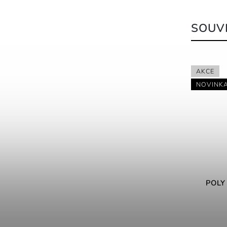
SOUVI
NOVINKA
AKCE
NOVINK
OD
119 Kč
Polymerová dezinfekce POLY
POLY
WASHER - pračky a prádla
99 Kč
od
od 122,90 Kč / 1 l