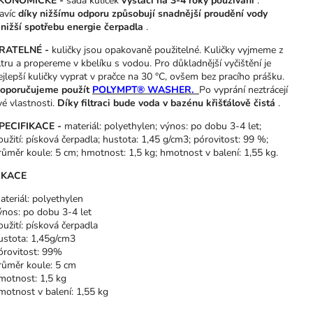
KONOMICKÉ -
sada kuliček
vystačí na 3-4 roky používání
.
avíc
díky nižšímu odporu způsobují
snadnější proudění vody
nižší spotřebu energie čerpadla
.
RATELNÉ -
kuličky jsou opakovaně použitelné.
Kuličky vyjmeme z
iltru a propereme v kbelíku s vodou. Pro důkladnější vyčištění je
ejlepší kuličky vyprat v pračce na 30 °C, ovšem bez pracího prášku.
oporučujeme použít
POLYMPT® WASHER.
Po vyprání neztrácejí
vé vlastnosti.
Díky filtraci bude voda v bazénu křišťálově čistá
.
PECIFIKACE -
materiál: polyethylen; výnos: po dobu 3-4 let;
oužití: písková čerpadla; hustota: 1,45 g/cm3; pórovitost: 99 %;
růměr koule: 5 cm; hmotnost: 1,5 kg; hmotnost v balení: 1,55 kg.
IKACE
ateriál: polyethylen
ýnos: po dobu 3-4 let
oužití: písková čerpadla
ustota: 1,45g/cm3
órovitost: 99%
růměr koule: 5 cm
motnost: 1,5 kg
motnost v balení: 1,55 kg