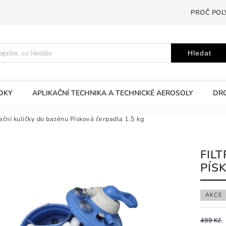
PROČ POL
Hledat
EDKY
APLIKAČNÍ TECHNIKA A TECHNICKÉ AEROSOLY
DRO
rační kuličky do bazénu Písková čerpadla 1,5 kg
FIL
PÍS
AKCE
499 Kč