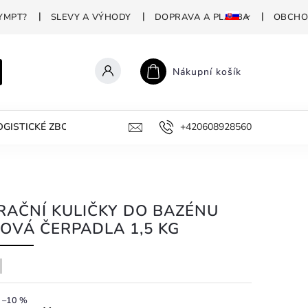
YMPT?
SLEVY A VÝHODY
DOPRAVA A PLATBA
OBCHO
Nákupní košík
GISTICKÉ ZBOŽÍ
PROFESIONÁLNÍ DEZINFEKCE
+420608928560
PROČ P
TRAČNÍ KULIČKY DO BAZÉNU
KOVÁ ČERPADLA 1,5 KG
–10 %