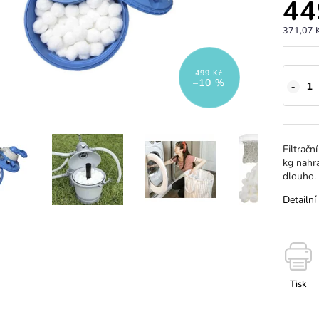
44
371,07 
499 Kč
–10 %
Filtračn
kg nahra
dlouho.
Detailní
Tisk