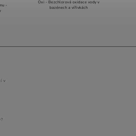
Oxi - Bezchlorová oxidace vody v
nu -
bazénech a vířivkách
y
FACEBOOK
í v
y?