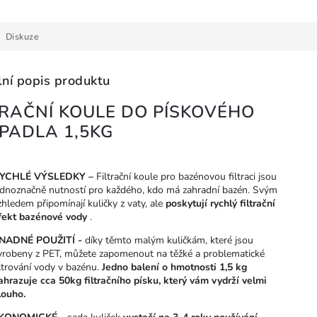
Diskuze
lní popis produktu
TRAČNÍ KOULE DO PÍSKOVÉHO
PADLA 1,5KG
YCHLÉ VÝSLEDKY –
Filtrační koule pro bazénovou filtraci jsou
ednoznačně nutností pro každého, kdo má zahradní bazén. Svým
zhledem připomínají kuličky z vaty, ale
poskytují rychlý filtrační
fekt bazénové vody
.
NADNÉ POUŽITÍ -
díky těmto malým kuličkám, které jsou
yrobeny z PET, můžete zapomenout na těžké a problematické
iltrování vody v bazénu.
Jedno balení o hmotnosti 1,5 kg
ahrazuje cca 50kg filtračního písku, který vám vydrží velmi
louho.