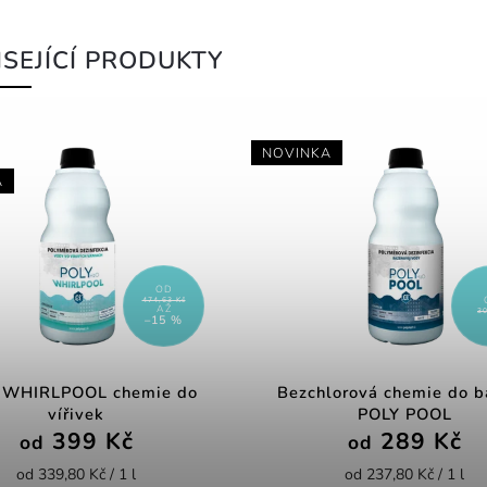
SEJÍCÍ PRODUKTY
NOVINKA
A
OD
474,63 Kč
AŽ
30
–15 %
 WHIRLPOOL chemie do
Bezchlorová chemie do b
vířivek
POLY POOL
399 Kč
289 Kč
od
od
od 339,80 Kč / 1 l
od 237,80 Kč / 1 l