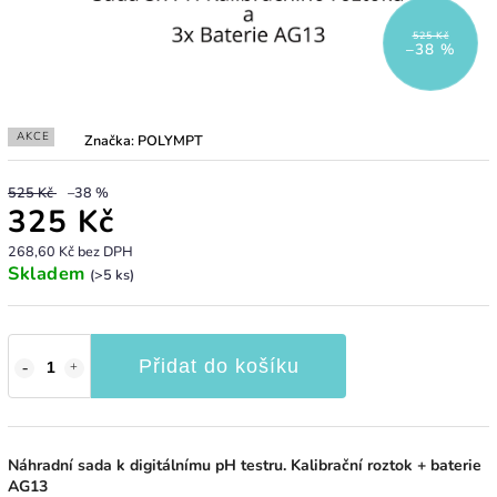
525 Kč
–38 %
AKCE
Značka:
POLYMPT
525 Kč
–38 %
325 Kč
268,60 Kč bez DPH
Skladem
(>5 ks)
Přidat do košíku
Náhradní sada k digitálnímu pH testru. Kalibrační roztok + baterie
AG13