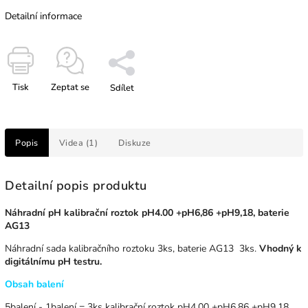
Detailní informace
Tisk
Zeptat se
Sdílet
Popis
Videa (1)
Diskuze
Detailní popis produktu
Náhradní pH kalibrační roztok pH4.00 +pH6,86 +pH9,18, baterie
AG13
Náhradní sada kalibračního roztoku 3ks, baterie AG13 3ks.
Vhodný k
digitálnímu pH testru.
Obsah balení
5balení - 1balení = 3ks kalibrační roztok pH4.00 +pH6,86 +pH9,18