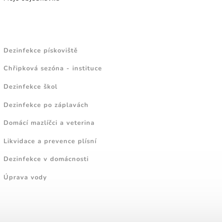
NÁVODY A TIPY
Dezinfekce pískoviště
Chřipková sezóna - instituce
Dezinfekce škol
Dezinfekce po záplavách
Domácí mazlíčci a veterina
Likvidace a prevence plísní
Dezinfekce v domácnosti
Úprava vody
ZAJÍMAVÉ ČLÁNKY