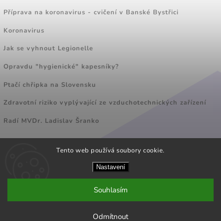
Příprava na koronavirus - cvičení v Banské Bystřici
Koronavirus
Jak se vyhnout Legionelle
Opravdu "hygienické" kapesníky?
Ptačí chřipka na Slovensku
Zdravotní riziko vyplývající ze vzduchotechnických zařízení
Radí MVDr. Ladislav Šranko
Tento web používá soubory cookie.
FACEBOOK
Nastavení
Souhlasím
Copyright 2026
POLYMPT CZ s.r.o.
. Všechna práva vyhrazena.
Vytvoril
Shoptet
|
Úprava TKD
Odmítnout