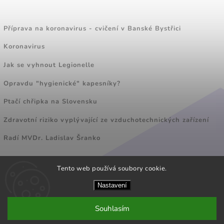
ZAJÍMAVÉ ČLÁNKY
Příprava na koronavirus - cvičení v Banské Bystřici
Koronavirus
Jak se vyhnout Legionelle
Opravdu "hygienické" kapesníky?
Ptačí chřipka na Slovensku
Zdravotní riziko vyplývající ze vzduchotechnických zařízení
Radí MVDr. Ladislav Šranko
Tento web používá soubory cookie.
FACEBOOK
Nastavení
Souhlasím
Copyright 2026
POLYMPT CZ s.r.o.
. Všechna práva vyhrazena.