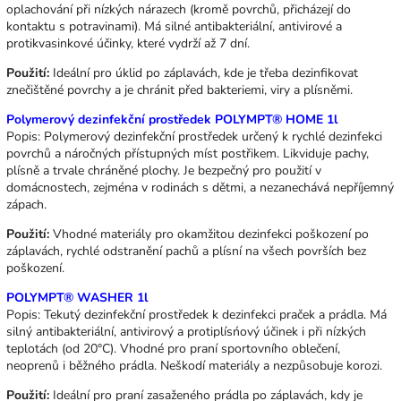
oplachování při nízkých nárazech (kromě povrchů, přicházejí do
kontaktu s potravinami). Má silné antibakteriální, antivirové a
protikvasinkové účinky, které vydrží až 7 dní.
Použití:
Ideální pro úklid po záplavách, kde je třeba dezinfikovat
znečištěné povrchy a je chránit před bakteriemi, viry a plísněmi.
Polymerový dezinfekční prostředek POLYMPT® HOME 1l
Popis: Polymerový dezinfekční prostředek určený k rychlé dezinfekci
povrchů a náročných přístupných míst postřikem. Likviduje pachy,
plísně a trvale chráněné plochy. Je bezpečný pro použití v
domácnostech, zejména v rodinách s dětmi, a nezanechává nepříjemný
zápach.
Použití:
Vhodné materiály pro okamžitou dezinfekci poškození po
záplavách, rychlé odstranění pachů a plísní na všech površích bez
poškození.
POLYMPT® WASHER 1l
Popis: Tekutý dezinfekční prostředek k dezinfekci praček a prádla. Má
silný antibakteriální, antivirový a protiplísńový účinek i při nízkých
teplotách (od 20°C). Vhodné pro praní sportovního oblečení,
neoprenů i běžného prádla. Neškodí materiály a nezpůsobuje korozi.
Použití:
Ideální pro praní zasaženého prádla po záplavách, kdy je