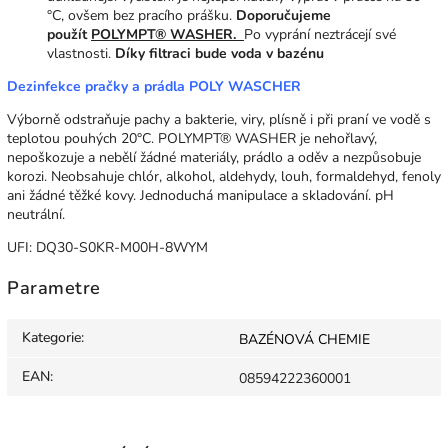
°C, ovšem bez pracího prášku.
Doporučujeme
použít
POLYMPT® WASHER.
Po vyprání neztrácejí své
vlastnosti.
Díky filtraci bude voda v bazénu
Dezinfekce pračky a prádla POLY WASCHER
Výborně odstraňuje pachy a bakterie, viry, plísně i při praní ve vodě s
teplotou pouhých 20°C. POLYMPT® WASHER je nehořlavý,
nepoškozuje a nebělí žádné materiály, prádlo a oděv a nezpůsobuje
korozi. Neobsahuje chlór, alkohol, aldehydy, louh, formaldehyd, fenoly
ani žádné těžké kovy. Jednoduchá manipulace a skladování. pH
neutrální.
UFI: DQ30-S0KR-M00H-8WYM
Parametre
Kategorie
:
BAZÉNOVÁ CHEMIE
EAN
:
08594222360001