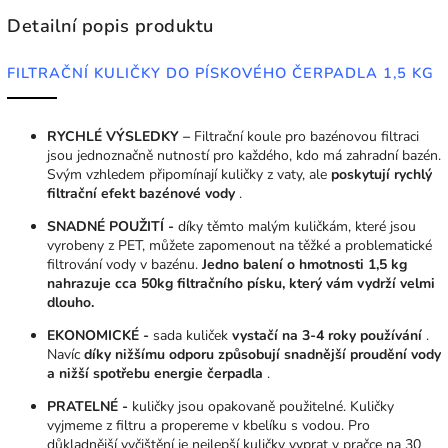
Detailní popis produktu
FILTRAČNÍ KULIČKY DO PÍSKOVÉHO ČERPADLA 1,5 KG
RYCHLÉ VÝSLEDKY –
Filtrační koule pro bazénovou filtraci
jsou jednoznačně nutností pro každého, kdo má zahradní bazén.
Svým vzhledem připomínají kuličky z vaty, ale
poskytují rychlý
filtrační efekt bazénové vody
.
SNADNÉ POUŽITÍ -
díky těmto malým kuličkám, které jsou
vyrobeny z PET, můžete zapomenout na těžké a problematické
filtrování vody v bazénu.
Jedno balení o hmotnosti 1,5 kg
nahrazuje cca 50kg filtračního písku, který vám vydrží velmi
dlouho.
EKONOMICKÉ -
sada kuliček
vystačí na 3-4 roky používání
.
Navíc
díky nižšímu odporu způsobují
snadnější proudění vody
a
nižší spotřebu energie čerpadla
.
PRATELNÉ -
kuličky jsou opakovaně použitelné.
Kuličky
vyjmeme z filtru a propereme v kbelíku s vodou. Pro
důkladnější vyčištění je nejlepší kuličky vyprat v pračce na 30