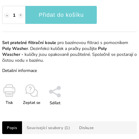
Přidat do košíku
Set pratelné
filtrační koule
pro bazénovou filtraci s pomocníkem
Poly Washer
. Dezinfekci kuliček a pračky použijte
Poly
Wascher
-
kuličky jsou opakovaně použitelné.
Společně se postarají o
čistou vodu v bazénu.
Detailní informace
Tisk
Zeptat se
Sdílet
Popis
Související soubory (1)
Diskuze