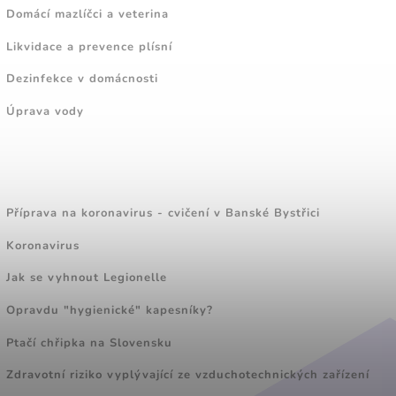
Domácí mazlíčci a veterina
Likvidace a prevence plísní
Dezinfekce v domácnosti
Úprava vody
ZAJÍMAVÉ ČLÁNKY
Příprava na koronavirus - cvičení v Banské Bystřici
Koronavirus
Jak se vyhnout Legionelle
Opravdu "hygienické" kapesníky?
Ptačí chřipka na Slovensku
Zdravotní riziko vyplývající ze vzduchotechnických zařízení