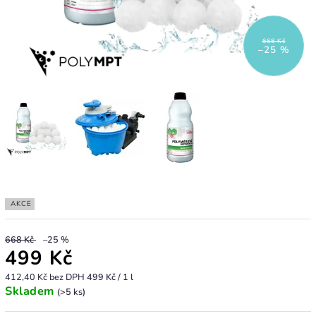
668 Kč
–25 %
AKCE
668 Kč
–25 %
499 Kč
412,40 Kč bez DPH
499 Kč / 1 l
Skladem
(>5 ks)