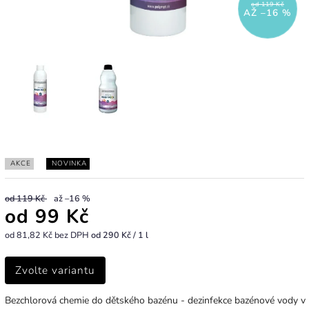
od 119 Kč
AŽ –16 %
AKCE
NOVINKA
od 119 Kč
až –16 %
od
99 Kč
od
81,82 Kč
bez DPH
od 290 Kč / 1 l
Zvolte variantu
Bezchlorová chemie do dětského bazénu - dezinfekce bazénové vody v