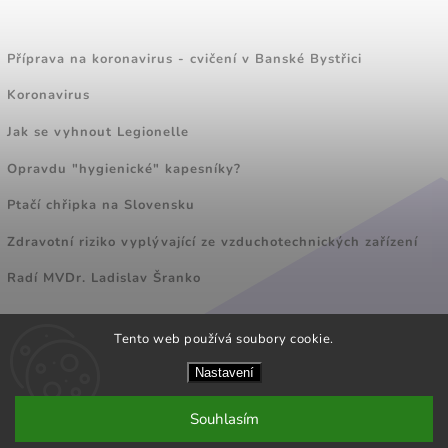
ZAJÍMAVÉ ČLÁNKY
Příprava na koronavirus - cvičení v Banské Bystřici
Koronavirus
Jak se vyhnout Legionelle
Opravdu "hygienické" kapesníky?
Ptačí chřipka na Slovensku
Zdravotní riziko vyplývající ze vzduchotechnických zařízení
Radí MVDr. Ladislav Šranko
Tento web používá soubory cookie.
FACEBOOK
Nastavení
Souhlasím
Copyright 2026
POLYMPT CZ s.r.o.
. Všechna práva vyhrazena.