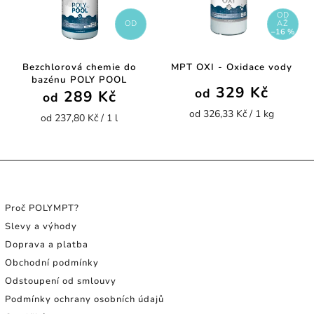
OD
OD
AŽ
–16 %
Bezchlorová chemie do
MPT OXI - Oxidace vody
bazénu POLY POOL
329 Kč
od
289 Kč
od
od 326,33 Kč / 1 kg
od 237,80 Kč / 1 l
INFORMACE PRO SPOTŘEBITELE
Proč POLYMPT?
Slevy a výhody
Doprava a platba
Obchodní podmínky
Odstoupení od smlouvy
Podmínky ochrany osobních údajů