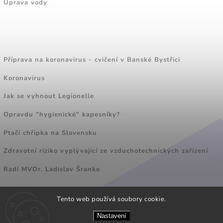
Úprava vody
ZAJÍMAVÉ ČLÁNKY
Příprava na koronavirus - cvičení v Banské Bystřici
Koronavirus
Jak se vyhnout Legionelle
Opravdu "hygienické" kapesníky?
Ptačí chřipka na Slovensku
Zdravotní riziko vyplývající ze vzduchotechnických zařízení
Radí MVDr. Ladislav Šranko
Tento web používá soubory cookie.
FACEBOOK
Nastavení