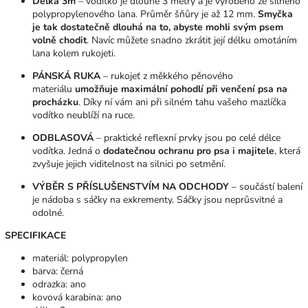
Délka 3m
– vodítko je dlouhé 3 metry a je vyrobeno ze silného
polypropylenového lana. Průměr šňůry je až 12 mm.
Smyčka
je tak dostatečně dlouhá na to, abyste mohli svým psem
volně chodit
. Navíc můžete snadno zkrátit její délku omotáním
lana kolem rukojeti.
PÁNSKÁ RUKA
– rukojeť z měkkého pěnového
materiálu
umožňuje maximální pohodlí při venčení psa na
procházku
. Díky ní vám ani při silném tahu vašeho mazlíčka
vodítko neublíží na ruce.
ODBLASOVÁ
– praktické reflexní prvky jsou po celé délce
vodítka. Jedná o
dodatečnou ochranu pro psa i majitele
, která
zvyšuje jejich viditelnost na silnici po setmění.
VÝBĚR S PŘÍSLUŠENSTVÍM NA ODCHODY
– součástí balení
je nádoba s sáčky na exkrementy. Sáčky jsou neprůsvitné a
odolné.
SPECIFIKACE
materiál: polypropylen
barva: černá
odrazka: ano
kovová karabina: ano