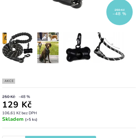
250 Kč
–48 %
AKCE
250 Kč
–48 %
129 Kč
106,61 Kč bez DPH
Skladem
(>5 ks)