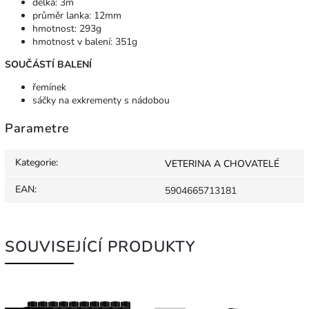
délka: 3m
průměr lanka: 12mm
hmotnost: 293g
hmotnost v balení: 351g
SOUČÁSTÍ BALENÍ
řemínek
sáčky na exkrementy s nádobou
Parametre
Kategorie
:
VETERINA A CHOVATELÉ
EAN
:
5904665713181
SOUVISEJÍCÍ PRODUKTY