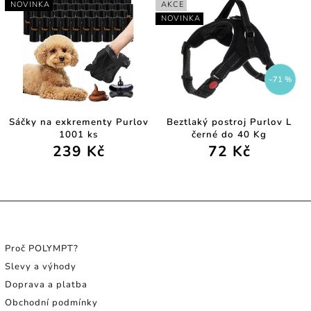
NOVINKA
AKCE
NOVINKA
–71 %
Sáčky na exkrementy Purlov
Beztlaký postroj Purlov L
1001 ks
černé do 40 Kg
239 Kč
72 Kč
INFORMACE PRO SPOTŘEBITELE
Proč POLYMPT?
Slevy a výhody
Doprava a platba
Obchodní podmínky