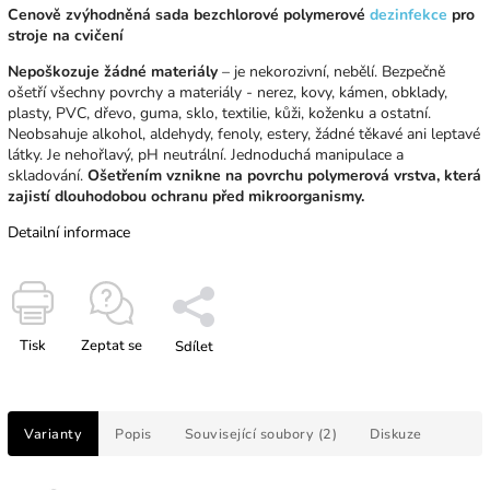
Cenově zvýhodněná sada bezchlorové polymerové
dezinfekce
pro
stroje na cvičení
Nepoškozuje žádné materiály
– je nekorozivní, nebělí. Bezpečně
ošetří všechny povrchy a materiály - nerez, kovy, kámen, obklady,
plasty, PVC, dřevo, guma, sklo, textilie, kůži, koženku a ostatní.
Neobsahuje alkohol, aldehydy, fenoly, estery, žádné těkavé ani leptavé
látky. Je nehořlavý, pH neutrální. Jednoduchá manipulace a
skladování.
Ošetřením vznikne na povrchu polymerová vrstva, která
zajistí dlouhodobou ochranu před mikroorganismy.
Detailní informace
Tisk
Zeptat se
Sdílet
Varianty
Popis
Související soubory (2)
Diskuze