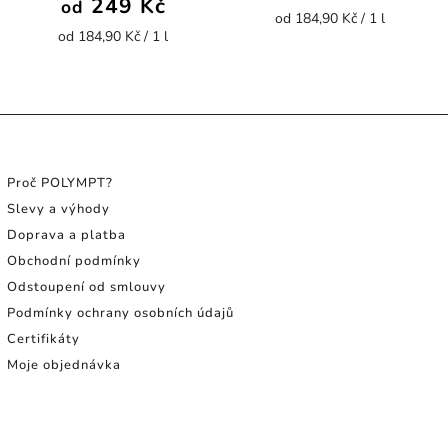
249 Kč
od
od 184,90 Kč / 1 l
od 184,90 Kč / 1 l
INFORMACE PRO SPOTŘEBITELE
Proč POLYMPT?
Slevy a výhody
Doprava a platba
Obchodní podmínky
Odstoupení od smlouvy
Podmínky ochrany osobních údajů
Certifikáty
Moje objednávka
NÁVODY A TIPY