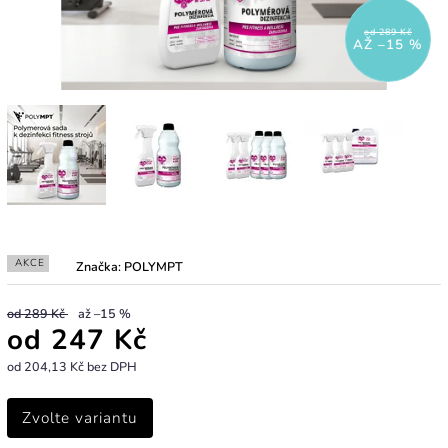
od 289 Kč
AŽ –15 %
AKCE
Značka:
POLYMPT
od 289 Kč
až –15 %
od
247 Kč
od
204,13 Kč
bez DPH
Zvolte variantu