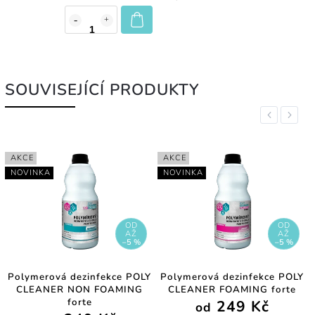
SOUVISEJÍCÍ PRODUKTY
Previous
Next
AKCE
AKCE
NOVINKA
NOVINKA
OD
OD
AŽ
AŽ
–5 %
–5 %
Polymerová dezinfekce POLY
Polymerová dezinfekce POLY
CLEANER NON FOAMING
CLEANER FOAMING forte
forte
249 Kč
od