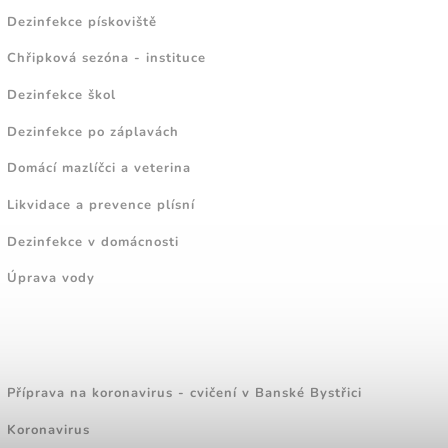
Dezinfekce pískoviště
Chřipková sezóna - instituce
Dezinfekce škol
Dezinfekce po záplavách
Domácí mazlíčci a veterina
Likvidace a prevence plísní
Dezinfekce v domácnosti
Úprava vody
ZAJÍMAVÉ ČLÁNKY
Příprava na koronavirus - cvičení v Banské Bystřici
Koronavirus